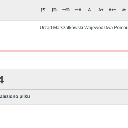
A
A
A+
A++
Urząd Marszałkowski Województwa Pomor
4
aleziono pliku