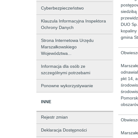
postępow
Cyberbezpieczeństwo
siedzibą
przewidz
Klauzula Informacyjna Inspektora
DUO Sp. 
Ochrony Danych
kopaliny
gmina St
Strona Internetowa Urzędu
Marszałkowskiego
Obwieszc
Województwa...
Marszałe
Informacja dla osób ze
odnawialn
szczególnymi potrzebami
pkt 14, a
środowis
Ponowne wykorzystywanie
środowis
Pomorski
INNE
obszarów
Rejestr zmian
Obwieszc
Deklaracja Dostępności
Marszałe