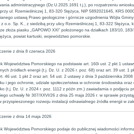
ania administracyjnego (Dz.U.2025.1691 t.j.), po rozpatrzeniu wniosku
 przy ul. Rzemieślniczej 1, 83-320 Stężyca, NIP 5892021645, KRS 000
ianego ustawą Prawo geologiczne i górnicze uzgodnienia Wójta Gminy
z o.o. Sp. K., z siedzibą przy ulicy Rzemieślniczej 1, 83-322 Stężyca,
 ze złoża piasku „GAPOWO XXI” położonego na działkach 183/10, 183
ężyca, powiat kartuski, województwo pomorskie.
zenie z dnia 8 czerwca 2026
k Województwa Pomorskiego na podstawie art. 160i ust. 2 pkt 1 ustawy 
ych źródłach energii (t.j. Dz. U. z 2026 r. poz. 68) oraz art. 39 ust. 1 pk
rt. 46 ust. 1 pkt 2 oraz art. 54 ust. 2 ustawy z dnia 3 października 2008
ku i jego ochronie, udziale społeczeństwa w ochronie środowiska oraz
ko (t.j. Dz. U. z 2024 r. poz. 1112 z późn zm.) zawiadamia o podjęciu
ego uchwały Nr 307/XXVI/26 z dnia 25 maja 2026 r. w sprawie przystą
 przyspieszonego rozwoju instalacji odnawialnego źródła energii w zakr
zenie z dnia 14 maja 2026
k Województwa Pomorskiego podaje do publicznej wiadomości inform