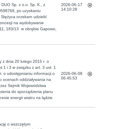
 DUO Sp. z o.o. Sp. K., z
2026-06-17
14:10:28
0598768, po uzyskaniu
 Stężyca orzekam udzielić
 koncesji na wydobywanie
/11, 183/13 w obrębie Gapowo,
z dnia 20 lutego 2015 r. o
t 1 i 3 w związku z art. 3 ust. 1
 r. o udostępnianiu informacji o
2026-06-08
06:45:53
 o ocenach oddziaływania na
 przez Sejmik Województwa
pienia do sporządzenia planu
esie energii wiatru na lądzie.
ację o wszczętym