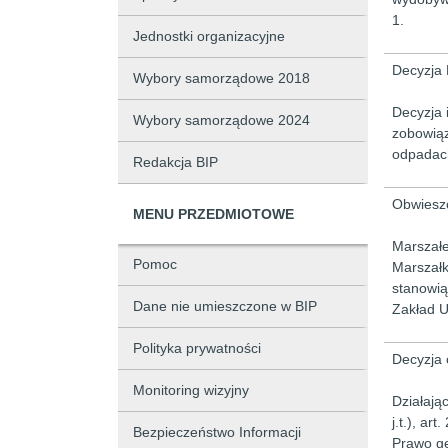
1.
Jednostki organizacyjne
Decyzja 
Wybory samorządowe 2018
Decyzja 
Wybory samorządowe 2024
zobowiąz
odpadac
Redakcja BIP
Obwieszc
MENU PRZEDMIOTOWE
Marszałe
Pomoc
Marszałk
stanowią
Dane nie umieszczone w BIP
Zakład U
Polityka prywatności
Decyzja 
Monitoring wizyjny
Działają
j.t.), ar
Bezpieczeństwo Informacji
Prawo ge