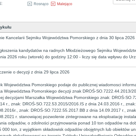
ć:
Rosnąco
Malejąco
tykułu
ykułów
ie Kancelarii Sejmiku Województwa Pomorskiego z dnia 30 lipca 2026
głoszenia kandydatów na radnych Młodzieżowego Sejmiku Województw
nia 2026 roku (wtorek) do godziny 12:00 - liczy się data wpływu do U
zenie o decyzji z dnia 29 lipca 2026
k Województwa Pomorskiego podaje do publicznej wiadomosci informa
a Województwa Pomorskiego decyzji znak DROŚ-SO.7222.44.2013/2014
nej decyzjami Marszałka Województwa Pomorskiego znak: DROŚ-SO.72
14 r., znak: DROŚ-SO.722.53.2015/2016.IS z dnia 24.03.2016 r., zna
08.2016r., znak: DROŚ-SO.7222.55.2017.BB z dnia 14.09.2017 r., zn
08.2021 r. stanowiącej pozwolenie zintegrowane na eksploatację insta
nia odpadów, o zdolności przyjmowania ponad 10 ton odpadów na dobę
 000 ton, z wyjątkiem składowisk odpadów obojętnych lub obiektów u
zych zlokalizowanej na terenie Zakładu Unieszkodliwiania Odpadów w