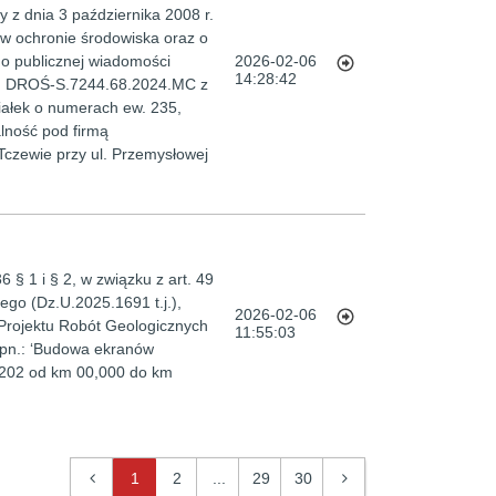
y z dnia 3 października 2008 r.
a w ochronie środowiska oraz o
do publicznej wiadomości
2026-02-06
14:28:42
k: DROŚ-S.7244.68.2024.MC z
ziałek o numerach ew. 235,
lność pod firmą
zewie przy ul. Przemysłowej
§ 1 i § 2, w związku z art. 49
ego (Dz.U.2025.1691 t.j.),
2026-02-06
 "Projektu Robót Geologicznych
11:55:03
 pn.: ‘Budowa ekranów
r 202 od km 00,000 do km
1
2
...
29
30