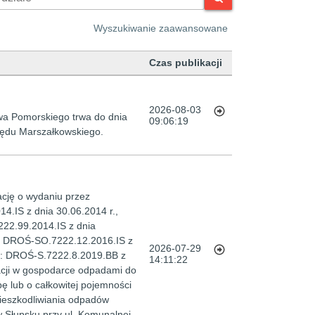
Wyszukiwanie zaawansowane
Czas publikacji
2026-08-03
a Pomorskiego trwa do dnia
09:06:19
rzędu Marszałkowskiego.
cję o wydaniu przez
.IS z dnia 30.06.2014 r.,
22.99.2014.IS z dnia
k: DROŚ-SO.7222.12.2016.IS z
2026-07-29
ak: DROŚ-S.7222.8.2019.BB z
14:11:22
lacji w gospodarce odpadami do
 lub o całkowitej pojemności
nieszkodliwiania odpadów
 Słupsku przy ul. Komunalnej