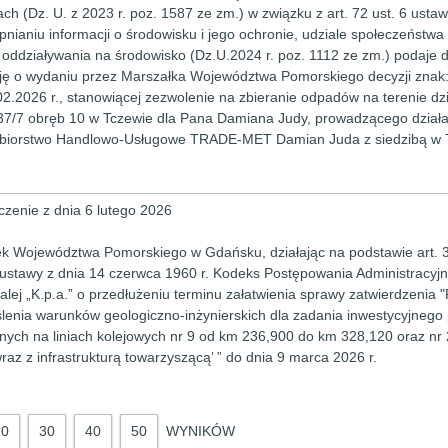
ch (Dz. U. z 2023 r. poz. 1587 ze zm.) w związku z art. 72 ust. 6 ustaw
pnianiu informacji o środowisku i jego ochronie, udziale społeczeństw
oddziaływania na środowisko (Dz.U.2024 r. poz. 1112 ze zm.) podaje 
ję o wydaniu przez Marszałka Województwa Pomorskiego decyzji zna
02.2026 r., stanowiącej zezwolenie na zbieranie odpadów na terenie d
37/7 obręb 10 w Tczewie dla Pana Damiana Judy, prowadzącego działa
biorstwo Handlowo-Usługowe TRADE-MET Damian Juda z siedzibą w Tc
zenie z dnia 6 lutego 2026
k Województwa Pomorskiego w Gdańsku, działając na podstawie art. 36 
2 ustawy z dnia 14 czerwca 1960 r. Kodeks Postępowania Administracyjn
alej „K.p.a.” o przedłużeniu terminu załatwienia sprawy zatwierdzenia
ślenia warunków geologiczno-inżynierskich dla zadania inwestycyjnego
nych na liniach kolejowych nr 9 od km 236,900 do km 328,120 oraz n
raz z infrastrukturą towarzyszącą’ ” do dnia 9 marca 2026 r.
20
30
40
50
WYNIKÓW