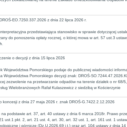
DROŚ-EO.7250.337.2026 z dnia 22 lipca 2026 r.
interpretacyjna przedstawiająca stanowisko w sprawie dotyczącej usta
any do ponoszenia opłaty rocznej, o której mowa w art. 57 ust.3 ustawy
h.
zenie o decyzji z dnia 15 lipca 2026
k Województwa Pomorskiego podaje do publicznej wiadomości informa
a Województwa Pomorskiego decyzji znak: DROŚ-SO.7244.47.2026.KL 
cej zezwolenie na przetwarzanie odpadów na terenie działek o nr 68/5, 
sług Wielobranżowych Rafał Kulaszewicz z siedzibą w Kościerzynie
o koncesji z dnia 27 maja 2026 r. znak DROŚ-G.7422.2.12.2026
c na podstawie art. 37, art. 40 ustawy z dnia 6 marca 2018r. Prawo pr
t. 21 ust.1 pkt. 2, art. 21 ust. 4, art. 30, art. 32 ust. 1, art. 161 ust. 1 us
ologiczne i górnicze (Dz.U.2026.69 j.t.) oraz art. 104 ustawy z dnia 1