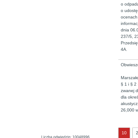
o odpada
o udostę
ocenach 
informac
dnia 06.
237/5, 2
Przedsię
4A.
Obwieszc
Marszałe
§ 1 i § 
zwanej d
dla okre
akustycz
26,000 w
10
Liczba odwiedzin:
10048996