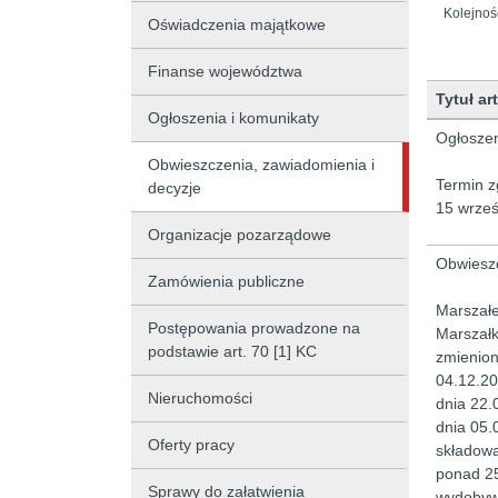
Kolejnoś
Oświadczenia majątkowe
Finanse województwa
Tytuł ar
Ogłoszenia i komunikaty
Lista art
Ogłoszen
Obwieszczenia, zawiadomienia i
Termin z
decyzje
15 wrześ
Organizacje pozarządowe
Obwieszc
Zamówienia publiczne
Marszałe
Postępowania prowadzone na
Marszałk
podstawie art. 70 [1] KC
zmienio
04.12.20
Nieruchomości
dnia 22.
dnia 05.
Oferty pracy
składowa
ponad 25
Sprawy do załatwienia
wydobywc