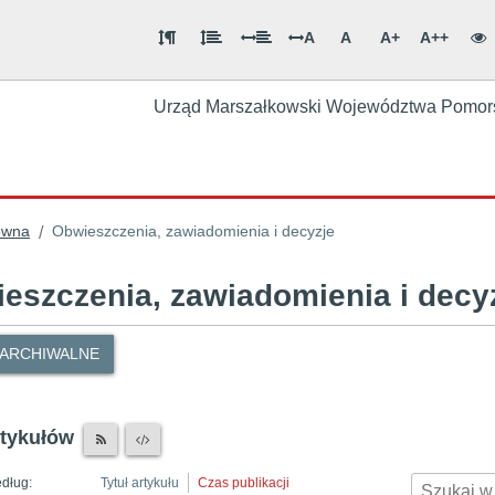
A
A
A+
A++
Urząd Marszałkowski Województwa Pomor
ówna
Obwieszczenia, zawiadomienia i decyzje
/
eszczenia, zawiadomienia i decy
 ARCHIWALNE
rtykułów
edług:
Tytuł artykułu
Czas publikacji