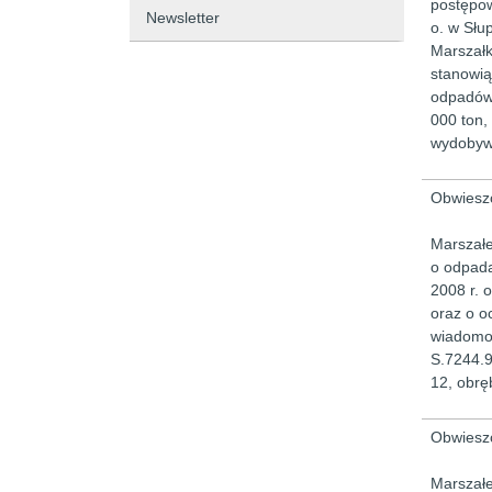
postępow
Newsletter
o. w Słu
Marszałk
stanowią
odpadów,
000 ton,
wydobywc
Obwieszc
Marszałe
o odpadac
2008 r. 
oraz o o
wiadomoś
S.7244.9
12, obrę
Obwieszc
Marszałe