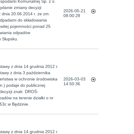
podarki Komunalnej Sp. z o.
wydanie zmiany decyzji
2026-05-21
nia 20.06.2014 r. ze zm.
08:00:28
 odpadami do składowania
witej pojemności ponad 25
liwiania odpadów
 Słupsku.
tawy z dnia 14 grudnia 2012 r.
stawy z dnia 3 października
czeństwa w ochronie środowiska
2026-03-03
14:50:36
m.) podaje do publicznej
decyzji znak: DROŚ-
adów na terenie działki o nr
 53c w Będzinie.
tawy z dnia 14 grudnia 2012 r.