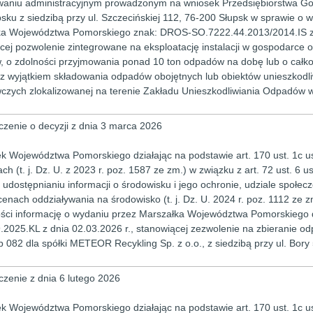
aniu administracyjnym prowadzonym na wniosek Przedsiębiorstwa Gos
psku z siedzibą przy ul. Szczecińskiej 112, 76-200 Słupsk w sprawie o 
a Województwa Pomorskiego znak: DROS-SO.7222.44.2013/2014.IS z d
cej pozwolenie zintegrowane na eksploatację instalacji w gospodarce
 o zdolności przyjmowania ponad 10 ton odpadów na dobę lub o całko
 z wyjątkiem składowania odpadów obojętnych lub obiektów unieszkod
zych zlokalizowanej na terenie Zakładu Unieszkodliwiania Odpadów w
zenie o decyzji z dnia 3 marca 2026
k Województwa Pomorskiego działając na podstawie art. 170 ust. 1c us
h (t. j. Dz. U. z 2023 r. poz. 1587 ze zm.) w związku z art. 72 ust. 6 u
o udostępnianiu informacji o środowisku i jego ochronie, udziale społe
cenach oddziaływania na środowisko (t. j. Dz. U. 2024 r. poz. 1112 ze z
ci informację o wydaniu przez Marszałka Województwa Pomorskiego 
.2025.KL z dnia 02.03.2026 r., stanowiącej zezwolenie na zbieranie odp
b 082 dla spółki METEOR Recykling Sp. z o.o., z siedzibą przy ul. Bory
zenie z dnia 6 lutego 2026
k Województwa Pomorskiego działając na podstawie art. 170 ust. 1c us