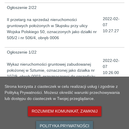
Ogłoszenie 2/22
2022-02-
II przetarg na sprzedaż nieruchomości
07
gruntowych położonych w Słupsku przy ulicy
10:27:27
Wojska Polskiego 50, oznaczonych jako działki nr
505/2 i nr 506/4, obręb 0006
Ogłoszenie 1/22
2022-02-
Wykaz nieruchomości gruntowej zabudowanej
07
położonej w Sztumie, oznaczonej jako działka nr
10:26:00
107/9, obręb 0003, przeznaczonej do sprzedaży
Strona korzysta z ciasteczek w celu realizacji usług i zgodnie z
Polityką Prywatności. Możesz określić warunki przechowywania
10
20
30
40
50
WYNIKÓW
lub dostępu do ciasteczek w Twojej przeglądarce.
ROZUMIEM KOMUNIKAT, ZAMKNIJ
1
POLITYKA PRYWATNOŚCI