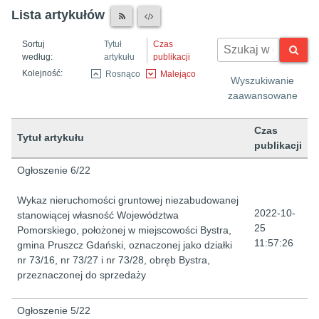
Lista artykułów
Sortuj
Tytuł
Czas
według:
artykułu
publikacji
Kolejność:
Rosnąco
Malejąco
Wyszukiwanie
zaawansowane
Czas
Tytuł artykułu
publikacji
Lista artykułów
Ogłoszenie 6/22
Wykaz nieruchomości gruntowej niezabudowanej
2022-10-
stanowiącej własność Województwa
25
Pomorskiego, położonej w miejscowości Bystra,
11:57:26
gmina Pruszcz Gdański, oznaczonej jako działki
nr 73/16, nr 73/27 i nr 73/28, obręb Bystra,
przeznaczonej do sprzedaży
Ogłoszenie 5/22